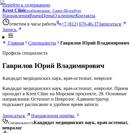
Перейти к содержанию
Krest Clinic
реабилитация · Санкт-Петербург
Направления
Врачи
Цены
О клинике
Контакты
ответим в часы работы
+7 (812) 670-46-37
Записаться
Запись
Главная
Специалисты
Гаврилов Юрий Владимирович
Профиль специалиста
Гаврилов Юрий Владимирович
Кандидат медицинских наук, врач-остеопат, невролог
Кандидат медицинских наук, врач-остеопат, невролог. Прием
проходит в Krest Clinic на Морском проспекте, 28. Основные
направления: Остеопат и Невролог. Администратор
подскажет расписание и удобное время записи.
Записаться
Направления приёма
Кандидат медицинских наук, врач-остеопат,
Специальность
невролог